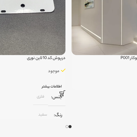
 P001
درپوش کد 10 لاین نوری
موجود
اطلاعات بیشتر
فلزی
جنس
سفید
رنگ
,
مشکی
,