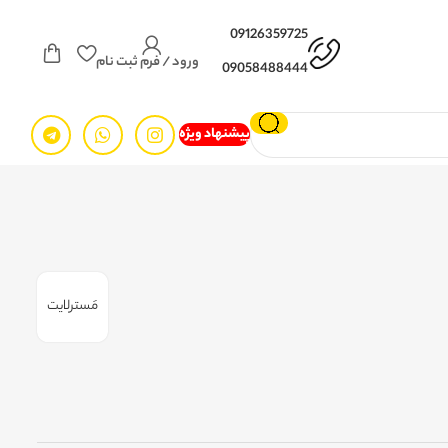
09126359725
ورود / فرم ثبت نام
09058488444
پیشنهاد ویژه
مَسترلایت