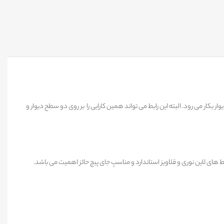
ده پروفیل های لاین نوری به منظور ایجاد یک حالت دوضلعی و ال (L) مانند در دو سطح سقف و دیوار بکار می رود. البته این رابط می تواند همین کارایی را بر روی دو سطح دیوار و