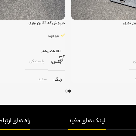
درپوش کد 2 لاین نوری
موجود
اطلاعات بیشتر
ی
پلاستیکی
جنس
سفید
رنگ
,
ی
مشکی
ای
مَسترلایت
برند
های اختصاصی
لینک های مفید
راه های ارتبا
2