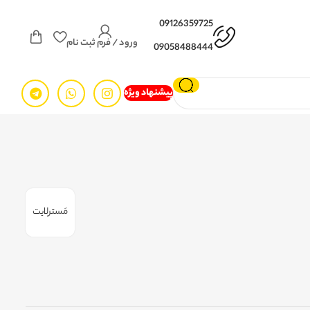
09126359725
ورود / فرم ثبت نام
09058488444
پیشنهاد ویژه
مَسترلایت