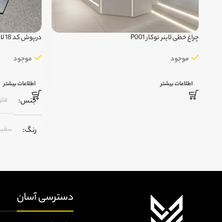
چراغ خطی لاینر توکار P001
درپوش کد 18 لاین نوری
موجود
موجود
اطلاعات بیشتر
اطلاعات بیشتر
فلز
جنس
سفید
رنگ
,
مشک
,
نقره 
,
رنگ 
دسترسی آسان
تعداد پیچ