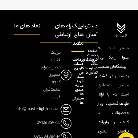
رن
دسترسی
لینک
راه های
نماد های ما
آسان
های
ارتباطی
مفید
تعد
مستر لایت، به
صفحه
قرچک
نخست
عنوان یکی از
فروشگاه
پرداخت
خیرآباد
بلاگ
حساب
برن
پیشگامان صنعت
خیابان بهرام
درباره ما
کاربری
تماس با
من
مصیری
روشنایی در کشور،
ما
سبد
خرید
کوچه
سالیان متمادی
علاقه
صنعتگران
مندی
ها
است که با ارائه
غربی
سفارش
ها
طیف گسترده‌ای از
info@masterlightco.com
محصولات با
کیفیت و نوآورانه،
09126359725
نیازهای متنوع
09058488444