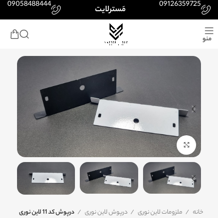
09058488444
09126359725
مَسترلایت
منو
برای بزرگنمایی کلیک کنید
خانه
ملزومات لاین نوری
درپوش لاین نوری
درپوش کد 11 لاین نوری